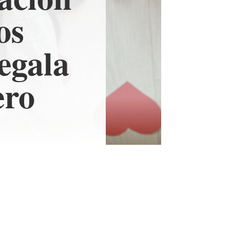
os
regala
ero