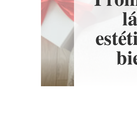
l
estét
bi