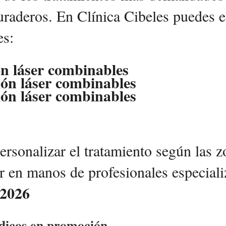
raderos. En Clínica Cibeles puedes e
es:
ón láser combinables
ión láser combinables
ión láser combinables
rsonalizar el tratamiento según las zo
tar en manos de profesionales especia
 2026
édicos en promoción