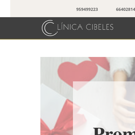
959499223
6640281
Prom