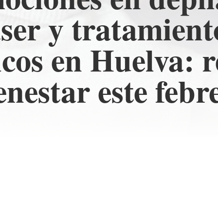
áser y tratamient
icos en Huelva: 
enestar este febr