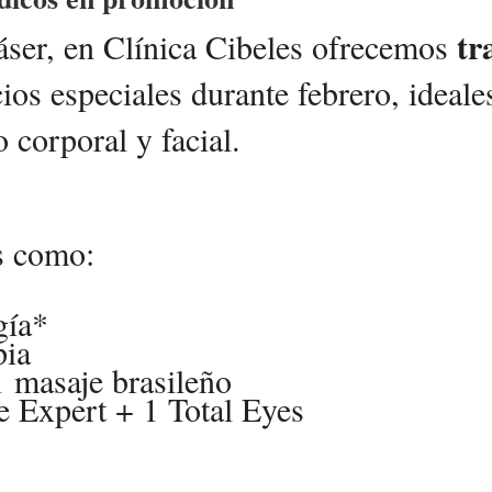
tr
áser, en Clínica Cibeles ofrecemos
ios especiales durante febrero, ideale
o corporal y facial.
s como:
gía*
pia
1 masaje brasileño
e Expert + 1 Total Eyes